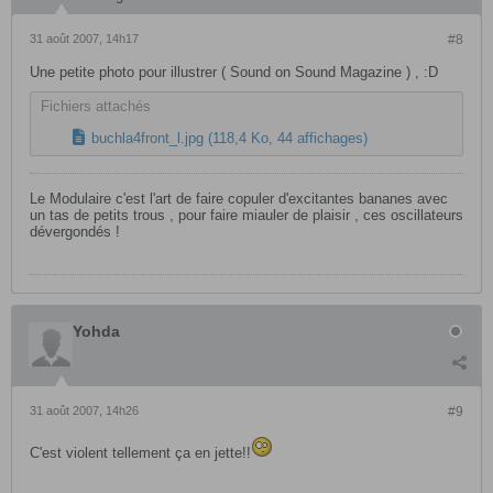
31 août 2007, 14h17
#8
Une petite photo pour illustrer ( Sound on Sound Magazine ) , :D
Fichiers attachés
buchla4front_l.jpg
(118,4 Ko, 44 affichages)
Le Modulaire c'est l'art de faire copuler d'excitantes bananes avec
un tas de petits trous , pour faire miauler de plaisir , ces oscillateurs
dévergondés !
Yohda
31 août 2007, 14h26
#9
C'est violent tellement ça en jette!!