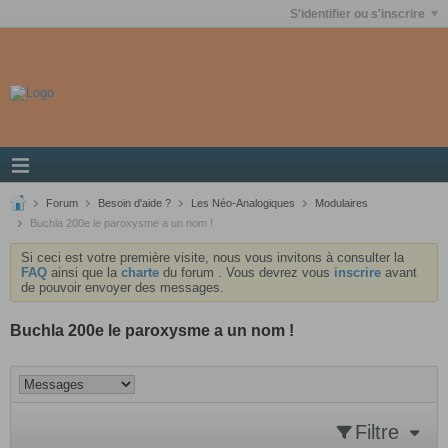
S'identifier ou s'inscrire
Forum
Besoin d'aide ?
Les Néo-Analogiques
Modulaires
Buchla 200e le paroxysme a un nom !
Si ceci est votre première visite, nous vous invitons à consulter la
FAQ
ainsi que la
charte
du forum . Vous devrez vous
inscrire
avant
de pouvoir envoyer des messages.
Buchla 200e le paroxysme a un nom !
Filtre