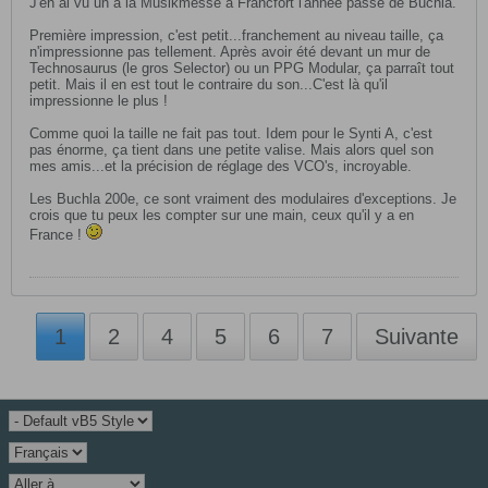
J'en ai vu un à la Musikmesse à Francfort l'année passé de Buchla.
Première impression, c'est petit...franchement au niveau taille, ça
n'impressionne pas tellement. Après avoir été devant un mur de
Technosaurus (le gros Selector) ou un PPG Modular, ça parraît tout
petit. Mais il en est tout le contraire du son...C'est là qu'il
impressionne le plus !
Comme quoi la taille ne fait pas tout. Idem pour le Synti A, c'est
pas énorme, ça tient dans une petite valise. Mais alors quel son
mes amis...et la précision de réglage des VCO's, incroyable.
Les Buchla 200e, ce sont vraiment des modulaires d'exceptions. Je
crois que tu peux les compter sur une main, ceux qu'il y a en
France !
1
2
4
5
6
7
Suivante