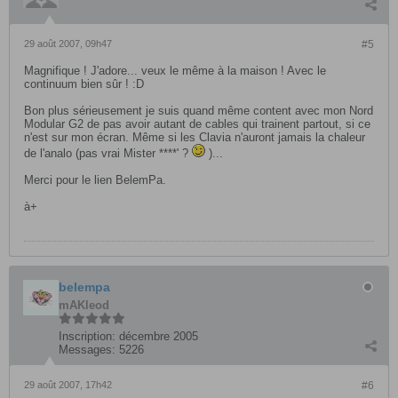
29 août 2007, 09h47
#5
Magnifique ! J'adore... veux le même à la maison ! Avec le
continuum bien sûr ! :D
Bon plus sérieusement je suis quand même content avec mon Nord
Modular G2 de pas avoir autant de cables qui trainent partout, si ce
n'est sur mon écran. Même si les Clavia n'auront jamais la chaleur
de l'analo (pas vrai Mister ****' ?
)...
Merci pour le lien BelemPa.
à+
belempa
mAKleod
Inscription:
décembre 2005
Messages:
5226
29 août 2007, 17h42
#6