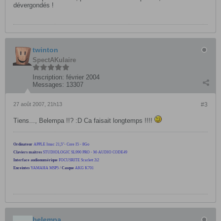
dévergondés !
twinton
SpectAKulaire
Inscription:
février 2004
Messages:
13307
27 août 2007, 21h13
#3
Tiens..., Belempa !!? :D Ca faisait longtemps !!!!
Ordinateur
APPLE Imac 21,5"- Core I5 - 8Go
Claviers maitres
STUDIOLOGIC SL990 PRO - M-AUDIO CODE49
Interface audionumérique
FOCUSRITE Scarlett 2i2
Enceintes
YAMAHA MSP5
/
Casque
AKG K701
belempa