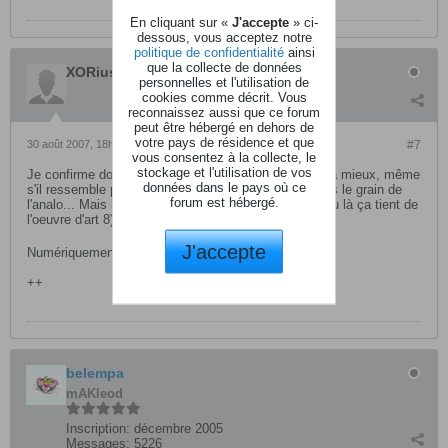
En cliquant sur «
J'accepte
» ci-
dessous, vous acceptez notre
politique de confidentialité
ainsi
que la collecte de données
XORius
personnelles et l'utilisation de
cookies comme décrit. Vous
reconnaissez aussi que ce forum
peut être hébergé en dehors de
votre pays de résidence et que
30 août 2007, 18h07
#7
vous consentez à la collecte, le
stockage et l'utilisation de vos
Je confirme donc, mon G2 engine à 800 Euros me va mieux, même
données dans le pays où ce
s'il ressemble pas a un vaisseau spacial et qu'il a pas le grain de
forum est hébergé.
l'analo... Mais bon chapeau quand même, à ce niveau là ça tient de
l'oeuvre d'art 8)
J'accepte
Numériquement vôtre
++
belempa
mAKleod
Inscription:
décembre 2005
Messages:
5226