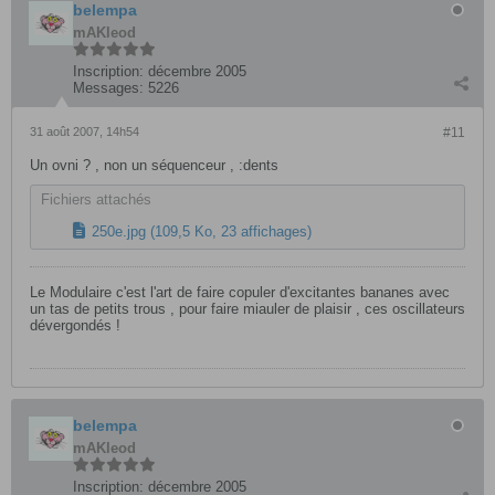
belempa
mAKleod
Inscription:
décembre 2005
Messages:
5226
31 août 2007, 14h54
#11
Un ovni ? , non un séquenceur , :dents
Fichiers attachés
250e.jpg
(109,5 Ko, 23 affichages)
Le Modulaire c'est l'art de faire copuler d'excitantes bananes avec
un tas de petits trous , pour faire miauler de plaisir , ces oscillateurs
dévergondés !
belempa
mAKleod
Inscription:
décembre 2005