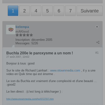
1
2
4
5
6
7
Suivante
belempa
mAKleod
Inscription:
décembre 2005
Messages:
5226
Buchla 200e le paroxysme a un nom !
#1
27 août 2007, 11h02
Bonjour à tous :good
Sur le site de Richard Lainhart :
www.otownmedia.com
, il y a une
video en Quik time qui est énorme .
Le son du Buchla est vraiment d'une complexité et d'une beauté ...
:good2
Le lien direct : (c'est long à télécharger ) :
http://www.otownmedia.com/he/072707.htm