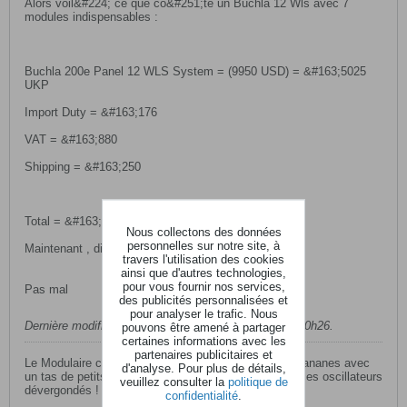
Alors voil&#224; ce que co&#251;te un Buchla 12 Wls avec 7
modules indispensables :
Buchla 200e Panel 12 WLS System = (9950 USD) = &#163;5025
UKP
Import Duty = &#163;176
VAT = &#163;880
Shipping = &#163;250
Total = &#163;6331 UKP (€9311 Euro)
Nous collectons des données
personnelles sur notre site, à
Maintenant , direct avec Don' en dollar .
travers l'utilisation des cookies
ainsi que d'autres technologies,
pour vous fournir nos services,
Pas mal
des publicités personnalisées et
pour analyser le trafic. Nous
Dernière modification par
belempa
,
26 janvier 2008, 10h26
.
pouvons être amené à partager
certaines informations avec les
partenaires publicitaires et
Le Modulaire c'est l'art de faire copuler d'excitantes bananes avec
d'analyse. Pour plus de détails,
un tas de petits trous , pour faire miauler de plaisir , ces oscillateurs
veuillez consulter la
politique de
dévergondés !
confidentialité
.