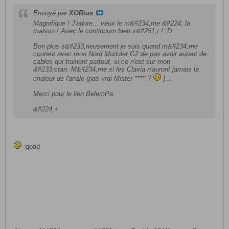
Envoyé par
XORius
Magnifique ! J'adore... veux le m&#234;me &#224; la
maison ! Avec le continuum bien s&#251;r ! :D
Bon plus s&#233;rieusement je suis quand m&#234;me
content avec mon Nord Modular G2 de pas avoir autant de
cables qui trainent partout, si ce n'est sur mon
&#233;cran. M&#234;me si les Clavia n'auront jamais la
chaleur de l'analo (pas vrai Mister ****' ?
)...
Merci pour le lien BelemPa.
&#224;+
:good