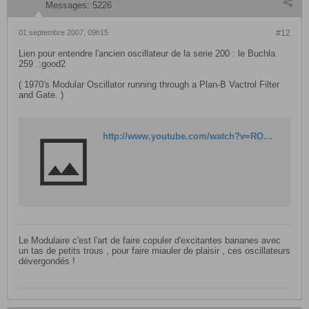
Messages:
5226
01 septembre 2007, 09h15
#12
Lien pour entendre l'ancien oscillateur de la serie 200 : le Buchla
259 .:good2
( 1970's Modular Oscillator running through a Plan-B Vactrol Filter
and Gate. )
http://www.youtube.com/watch?v=RO5qRyzYZXk
Le Modulaire c'est l'art de faire copuler d'excitantes bananes avec
un tas de petits trous , pour faire miauler de plaisir , ces oscillateurs
dévergondés !