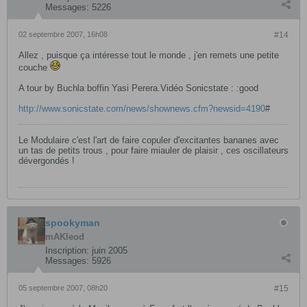
Messages:
5226
02 septembre 2007, 16h08
#14
Allez , puisque ça intéresse tout le monde , j'en remets une petite
couche
A tour by Buchla boffin Yasi Perera.Vidéo Sonicstate : :good
http://www.sonicstate.com/news/shownews.cfm?newsid=4190
#
Le Modulaire c'est l'art de faire copuler d'excitantes bananes avec
un tas de petits trous , pour faire miauler de plaisir , ces oscillateurs
dévergondés !
spookyman
mAKleod
Inscription:
juin 2005
Messages:
5926
05 septembre 2007, 08h20
#15