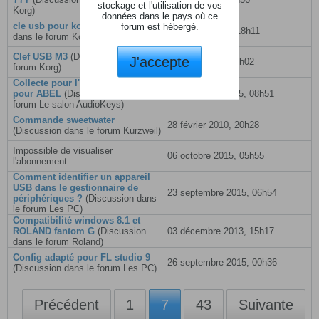
stockage et l'utilisation de vos
Korg
)
données dans le pays où ce
cle usb pour korg m3
(Discussion
forum est hébergé.
31 janvier 2012, 18h11
dans le forum
Korg
)
Clef USB M3
(Discussion dans le
J'accepte
01 mars 2010, 12h02
forum
Korg
)
Collecte pour l'achat d'un clavier
pour ABEL
(Discussion dans le
02 novembre 2015, 08h51
forum
Le salon AudioKeys
)
Commande sweetwater
28 février 2010, 20h28
(Discussion dans le forum
Kurzweil
)
Impossible de visualiser
06 octobre 2015, 05h55
l'abonnement.
Comment identifier un appareil
USB dans le gestionnaire de
23 septembre 2015, 06h54
périphériques ?
(Discussion dans
le forum
Les PC
)
Compatibilité windows 8.1 et
ROLAND fantom G
(Discussion
03 décembre 2013, 15h17
dans le forum
Roland
)
Config adapté pour FL studio 9
26 septembre 2015, 00h36
(Discussion dans le forum
Les PC
)
Précédent
1
7
43
Suivante