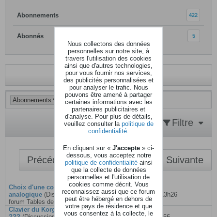
Abonnements
422
Abonnés
5
Nous collectons des données
personnelles sur notre site, à
travers l'utilisation des cookies
ainsi que d'autres technologies,
pour vous fournir nos services,
Revenir au profil
des publicités personnalisées et
pour analyser le trafic. Nous
pouvons être amené à partager
certaines informations avec les
partenaires publicitaires et
d'analyse. Pour plus de détails,
Filtre
veuillez consulter la
politique de
confidentialité
.
En cliquant sur «
J'accepte
» ci-
dessous, vous acceptez notre
Précédent
1
7
43
Suivante
politique de confidentialité
ainsi
que la collecte de données
personnelles et l'utilisation de
cookies comme décrit. Vous
Choix d'une console de mixage
reconnaissez aussi que ce forum
analogique
(Discussion dans le
25 janvier 2010, 13h26
peut être hébergé en dehors de
forum
Tables de mixage
)
votre pays de résidence et que
Clavier du Korg Kronos cheap
vous consentez à la collecte, le
???
(Discussion dans le forum
10 avril 2011, 10h56